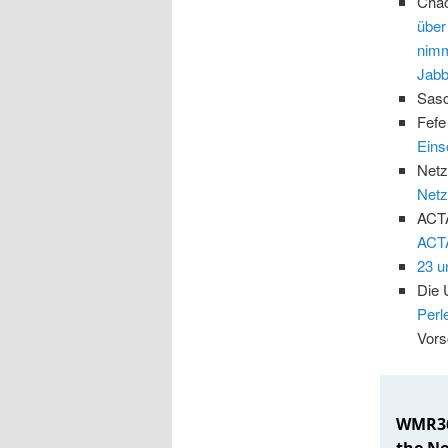
Chao
über
nimm
Jabb
Sas
Fefe
Eins
Netz
Net
ACT
ACT
23 u
Die 
Perl
Vors