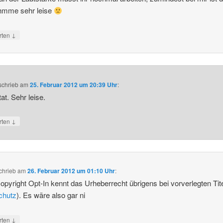
hmme sehr leise
↓
rten
schrieb
am
25. Februar 2012 um 20:39 Uhr
:
tat. Sehr leise.
↓
rten
chrieb
am
26. Februar 2012 um 01:10 Uhr
:
opyright Opt-In kennt das Urheberrecht übrigens bei vorverlegten Tit
schutz
). Es wäre also gar ni
↓
rten