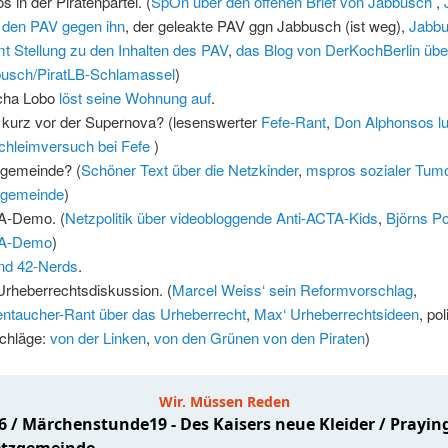
s in der Piratenpartei. (
SpOn über den offenen Brief von Jabbusch
,
 den PAV gegen ihn
, der geleakte PAV ggn Jabbusch (ist weg),
Jabb
t Stellung zu den Inhalten des PAV
,
das Blog von DerKochBerlin übe
usch/PiratLB-Schlamassel
)
cha Lobo
löst seine Wohnung auf
.
 kurz vor der Supernova? (lesenswerter
Fefe-Rant
,
Don Alphonsos lu
chleimversuch bei Fefe
)
gemeinde? (
Schöner Text über die Netzkinder
,
mspros sozialer Tumo
zgemeinde
)
A-Demo. (
Netzpolitik über videobloggende Anti-ACTA-Kids
,
Björns Po
A-Demo
)
nd 42-Nerds
.
Urheberrechtsdiskussion. (
Marcel Weiss‘ sein Reformvorschlag
,
entaucher-Rant über das Urheberrecht
,
Max‘ Urheberrechtsideen
, po
chläge:
von der Linken
,
von den Grünen
von den Piraten
)