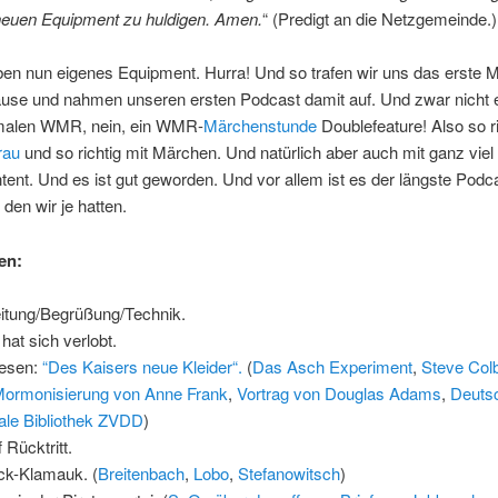
euen Equipment zu huldigen. Amen.
“ (Predigt an die Netzgemeinde.)
ben nun eigenes Equipment. Hurra! Und so trafen wir uns das erste M
use und nahmen unseren ersten Podcast damit auf. Und zwar nicht 
malen WMR, nein, ein WMR-
Märchenstunde
Doublefeature! Also so ri
rau
und so richtig mit Märchen. Und natürlich aber auch mit ganz vie
nt. Und es ist gut geworden. Und vor allem ist es der längste Podc
den wir je hatten.
en:
eitung/Begrüßung/Technik.
hat sich verlobt.
lesen:
“Des Kaisers neue Kleider“.
(
Das Asch Experiment
,
Steve Colb
Mormonisierung von Anne Frank
,
Vortrag von Douglas Adams
,
Deuts
ale Bibliothek
ZVDD
)
 Rücktritt.
k-Klamauk. (
Breitenbach
,
Lobo
,
Stefanowitsch
)