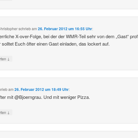
hristopher
schrieb
am
26. Februar 2012 um 16:55 Uhr
:
errliche X-over-Folge, bei der der WMR-Teil sehr von dem „Gast“ profi
hr solltet Euch öfter einen Gast einladen, das lockert auf.
↓
rten
hrieb
am
26. Februar 2012 um 18:49 Uhr
:
öfter mit @Bjoerngrau. Und mit weniger Pizza.
↓
rten