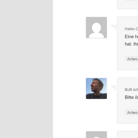
Haiko-C
Eine h
hat. I
Antwo
Butti
sc
Bitte 
Antwo