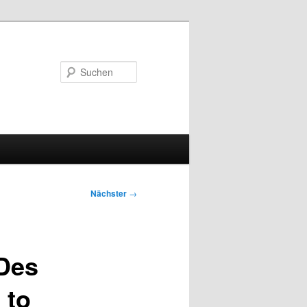
Suchen
Nächster
→
Des
 to