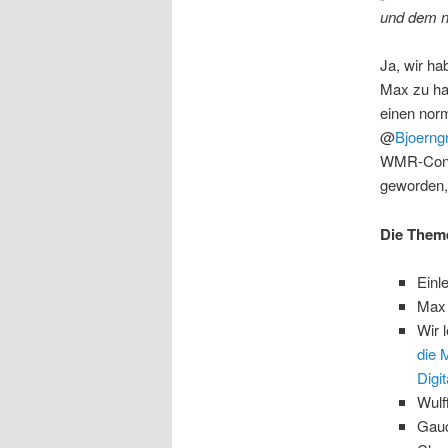
und dem n
Ja, wir ha
Max zu ha
einen nor
@
Bjoerng
WMR-Conte
geworden, 
Die Them
Einl
Max 
Wir 
die 
Digit
Wulff
Gauc