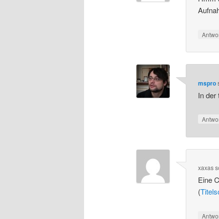
Aufna
Antwo
mspro
In der 
Antwo
xaxas
s
Eine C
(
Titel
Antwo