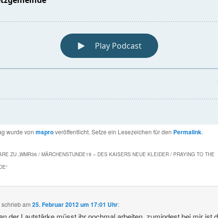
rag wurde von
mspro
veröffentlicht. Setze ein Lesezeichen für den
Permalink
.
RE ZU „
WMR36 / MÄRCHENSTUNDE19 – DES KAISERS NEUE KLEIDER / PRAYING TO THE
DE
“
l
schrieb
am
25. Februar 2012 um 17:01 Uhr
:
 der Lautstärke müsst ihr nochmal arbeiten, zumindest bei mir ist d