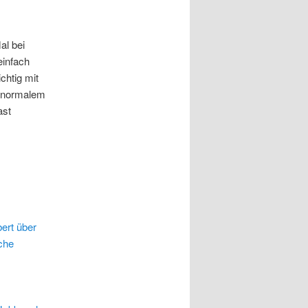
al bei
einfach
chtig mit
l normalem
ast
ert über
che