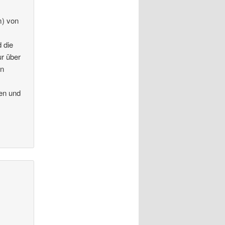
m) von
d die
r über
on
en und