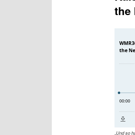
the
„
Und so h