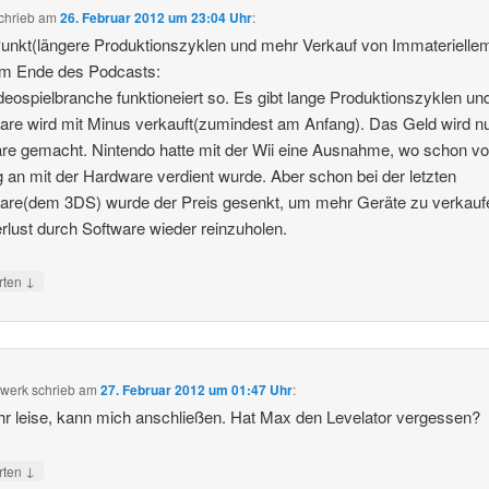
chrieb
am
26. Februar 2012 um 23:04 Uhr
:
nkt(längere Produktionszyklen und mehr Verkauf von Immaterielle
m Ende des Podcasts:
deospielbranche funktioneiert so. Es gibt lange Produktionszyklen un
re wird mit Minus verkauft(zumindest am Anfang). Das Geld wird nu
re gemacht. Nintendo hatte mit der Wii eine Ausnahme, wo schon v
 an mit der Hardware verdient wurde. Aber schon bei der letzten
are(dem 3DS) wurde der Preis gesenkt, um mehr Geräte zu verkauf
rlust durch Software wieder reinzuholen.
↓
rten
werk
schrieb
am
27. Februar 2012 um 01:47 Uhr
:
hr leise, kann mich anschließen. Hat Max den Levelator vergessen?
↓
rten