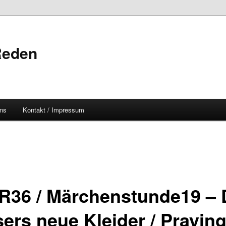
Reden
uns
Kontakt / Impressum
36 / Märchenstunde19 – 
ers neue Kleider / Praying