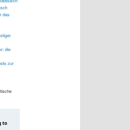
Jabbusch
usch
r das
stiger
r: die
sts zur
litische