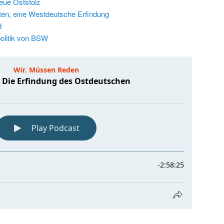
eue Oststolz
en, eine Westdeutsche Erfindung
d
olitik von BSW