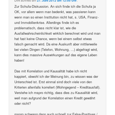
Dirk
schrieb
am
27. Juni 2012 um 12:55 Uhr
:
Zur Schufa-Diskussion. An sich finde ich die Schufa ja
OK, vor allem wenn man bedenkt, was passieren kann
wenn man so einen Institution nicht hat, s. USA, Finanz-
und Immobilienkrise. Allerdings finde ich es
problematisch, dass nicht klar ist, wie die
Ausfallwahrscheinlichkeit wirklich berechnet wird und man
hat fast keine Chance, wenn bei einem selbst etwas
falsch gemacht wird. Da eine Auskunft aber mittlerweile
bei vielen Dingen (Telefon, Wohnung, …) abgefragt wird,
kann dies massive Auswirkungen auf das eigene Leben
haben!
Das mit Korrelation und Kausalität habe ich nicht
kappiert, obwohl ich der Meinung bin, zu wissen was der
Unterschied ist. Erst einmal sind doch viele von den
Kriterien allenfalls korreliert (Wohngegend – Kreditausfall).
Verstehe ich mspro richtig, dass dies zu Kausalität wird,
weil man aufgrund der Korrelation einen Kredit gewährt
oder nicht?
mspro schwang dann auch schnell zur False-Positives /