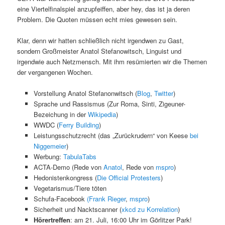
eine Viertelfinalspiel anzupfeiffen, aber hey, das ist ja deren
Problem. Die Quoten müssen echt mies gewesen sein.
Klar, denn wir hatten schließlich nicht irgendwen zu Gast,
sondern Großmeister Anatol Stefanowitsch, Linguist und
irgendwie auch Netzmensch. Mit ihm resümierten wir die Themen
der vergangenen Wochen.
Vorstellung Anatol Stefanonwitsch (
Blog
,
Twitter
)
Sprache und Rassismus (Zur Roma, Sinti, Zigeuner-
Bezeichung in der
Wikipedia
)
WWDC (
Ferry Building
)
Leistungsschutzrecht (das „Zurückrudern“ von Keese
bei
Niggemeier
)
Werbung:
TabulaTabs
ACTA-Demo (Rede von
Anatol
, Rede von
mspro
)
Hedonistenkongress (
Die Official Protesters
)
Vegetarismus/Tiere töten
Schufa-Facebook
(Frank Rieger
,
mspro
)
Sicherheit und Nacktscanner (
xkcd zu Korrelation
)
Hörertreffen
: am 21. Juli, 16:00 Uhr im Görlitzer Park!