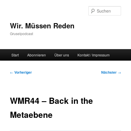
Zum
primären
Such
Inhalt
springen
Wir. Müssen Reden
Gruselpodcast
Hauptmenü
Start
Abonnieren
Über uns
Kontakt / Impressum
Beitragsnavigation
←
Vorheriger
Nächster
→
WMR44 – Back in the
Metaebene