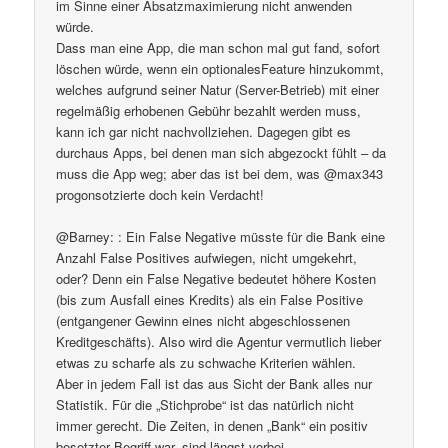
im Sinne einer Absatzmaximierung nicht anwenden
würde.
Dass man eine App, die man schon mal gut fand, sofort
löschen würde, wenn ein optionalesFeature hinzukommt,
welches aufgrund seiner Natur (Server-Betrieb) mit einer
regelmäßig erhobenen Gebühr bezahlt werden muss,
kann ich gar nicht nachvollziehen. Dagegen gibt es
durchaus Apps, bei denen man sich abgezockt fühlt – da
muss die App weg; aber das ist bei dem, was @max343
progonsotzierte doch kein Verdacht!
@Barney: : Ein False Negative müsste für die Bank eine
Anzahl False Positives aufwiegen, nicht umgekehrt,
oder? Denn ein False Negative bedeutet höhere Kosten
(bis zum Ausfall eines Kredits) als ein False Positive
(entgangener Gewinn eines nicht abgeschlossenen
Kreditgeschäfts). Also wird die Agentur vermutlich lieber
etwas zu scharfe als zu schwache Kriterien wählen.
Aber in jedem Fall ist das aus Sicht der Bank alles nur
Statistik. Für die „Stichprobe“ ist das natürlich nicht
immer gerecht. Die Zeiten, in denen „Bank“ ein positiv
besetzter Begriff war, sind längst vorbei.