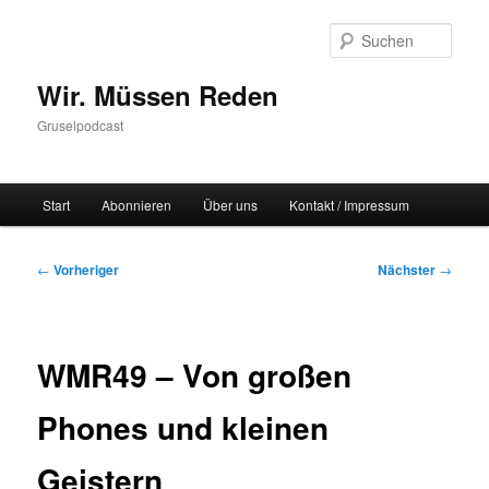
Zum
primären
Such
Inhalt
springen
Wir. Müssen Reden
Gruselpodcast
Hauptmenü
Start
Abonnieren
Über uns
Kontakt / Impressum
Beitragsnavigation
←
Vorheriger
Nächster
→
WMR49 – Von großen
Phones und kleinen
Geistern