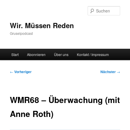
Zum
primären
Such
Inhalt
springen
Wir. Müssen Reden
Gruselpodcast
Hauptmenü
Start
Abonnieren
Über uns
Kontakt / Impressum
Beitragsnavigation
←
Vorheriger
Nächster
→
WMR68 – Überwachung (mit
Anne Roth)