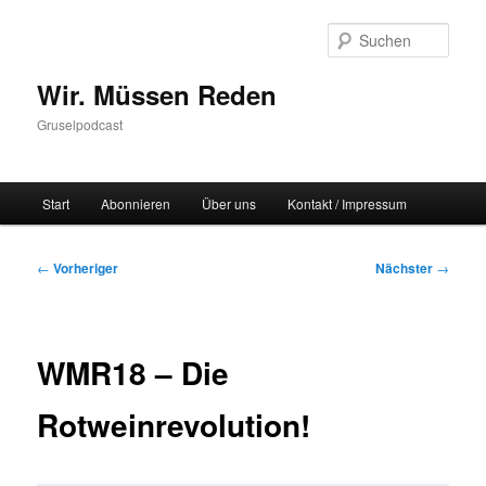
Zum
primären
Such
Inhalt
springen
Wir. Müssen Reden
Gruselpodcast
Hauptmenü
Start
Abonnieren
Über uns
Kontakt / Impressum
Beitragsnavigation
←
Vorheriger
Nächster
→
WMR18 – Die
Rotweinrevolution!