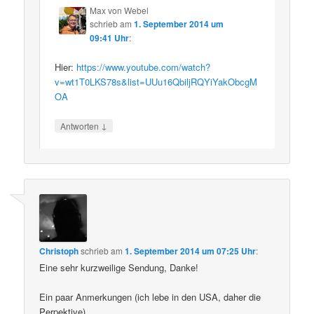
Max von Webel
schrieb
am
1. September 2014 um
09:41 Uhr
:
Hier:
https://www.youtube.com/watch?
v=wt1T0LKS78s&list=UUu16QbiljRQYiYakObcgM
OA
↓
Antworten
Christoph
schrieb
am
1. September 2014 um 07:25 Uhr
:
Eine sehr kurzweilige Sendung, Danke!
Ein paar Anmerkungen (ich lebe in den USA, daher die
Perpektive).