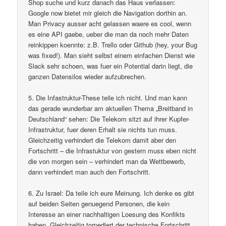
Shop suche und kurz danach das Haus verlassen:
Google now bietet mir gleich die Navigation dorthin an.
Man Privacy ausser acht gelassen waere es cool, wenn
es eine API gaebe, ueber die man da noch mehr Daten
reinkippen koennte: z.B. Trello oder Github (hey, your Bug
was fixed!). Man sieht selbst einem einfachen Dienst wie
Slack sehr schoen, was fuer ein Potential darin liegt, die
ganzen Datensilos wieder aufzubrechen.
5. Die Infastruktur-These teile ich nicht. Und man kann
das gerade wunderbar am aktuellen Thema „Breitband in
Deutschland“ sehen: Die Telekom sitzt auf ihrer Kupfer-
Infrastruktur, fuer deren Erhalt sie nichts tun muss.
Gleichzeitig verhindert die Telekom damit aber den
Fortschritt – die Infrastuktur von gestern muss eben nicht
die von morgen sein – verhindert man da Wettbewerb,
dann verhindert man auch den Fortschritt.
6. Zu Israel: Da teile ich eure Meinung. Ich denke es gibt
auf beiden Seiten genuegend Personen, die kein
Interesse an einer nachhaltigen Loesung des Konfikts
haben. Gleichzeitig torpediert der technische Fortschritt