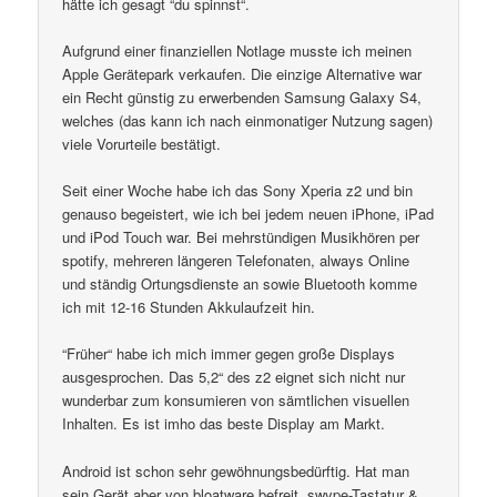
hätte ich gesagt “du spinnst“.
Aufgrund einer finanziellen Notlage musste ich meinen
Apple Gerätepark verkaufen. Die einzige Alternative war
ein Recht günstig zu erwerbenden Samsung Galaxy S4,
welches (das kann ich nach einmonatiger Nutzung sagen)
viele Vorurteile bestätigt.
Seit einer Woche habe ich das Sony Xperia z2 und bin
genauso begeistert, wie ich bei jedem neuen iPhone, iPad
und iPod Touch war. Bei mehrstündigen Musikhören per
spotify, mehreren längeren Telefonaten, always Online
und ständig Ortungsdienste an sowie Bluetooth komme
ich mit 12-16 Stunden Akkulaufzeit hin.
“Früher“ habe ich mich immer gegen große Displays
ausgesprochen. Das 5,2“ des z2 eignet sich nicht nur
wunderbar zum konsumieren von sämtlichen visuellen
Inhalten. Es ist imho das beste Display am Markt.
Android ist schon sehr gewöhnungsbedürftig. Hat man
sein Gerät aber von bloatware befreit, swype-Tastatur &