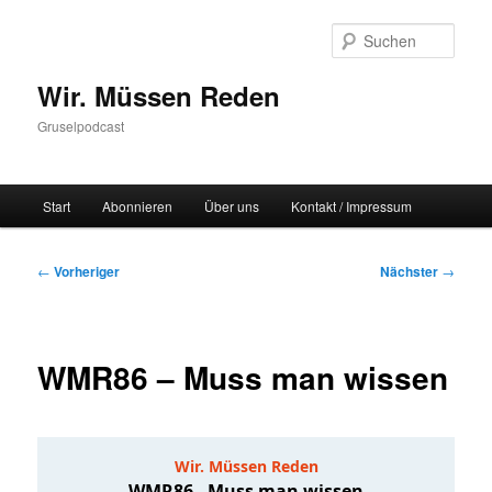
Zum
primären
Such
Inhalt
springen
Wir. Müssen Reden
Gruselpodcast
Hauptmenü
Start
Abonnieren
Über uns
Kontakt / Impressum
Beitragsnavigation
←
Vorheriger
Nächster
→
WMR86 – Muss man wissen