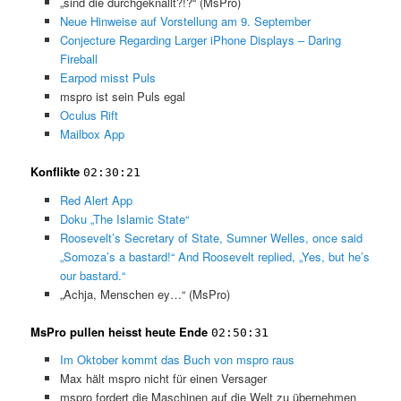
„sind die durchgeknallt?!?“ (MsPro)
Neue Hinweise auf Vorstellung am 9. September
Conjecture Regarding Larger iPhone Displays – Daring
Fireball
Earpod misst Puls
mspro ist sein Puls egal
Oculus Rift
Mailbox App
Konflikte
02:30:21
Red Alert App
Doku „The Islamic State“
Roosevelt’s Secretary of State, Sumner Welles, once said
„Somoza’s a bastard!“ And Roosevelt replied, „Yes, but he’s
our bastard.“
„Achja, Menschen ey…“ (MsPro)
MsPro pullen heisst heute Ende
02:50:31
Im Oktober kommt das Buch von mspro raus
Max hält mspro nicht für einen Versager
mspro fordert die Maschinen auf die Welt zu übernehmen