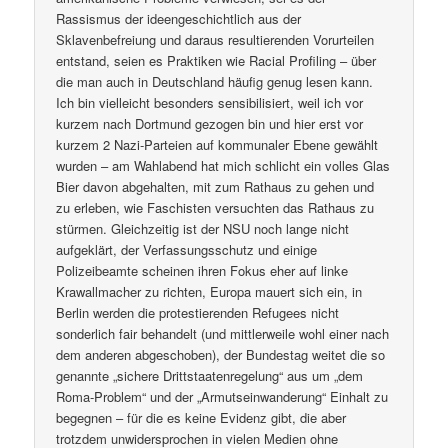
Rassismus der ideengeschichtlich aus der
Sklavenbefreiung und daraus resultierenden Vorurteilen
entstand, seien es Praktiken wie Racial Profiling – über
die man auch in Deutschland häufig genug lesen kann.
Ich bin vielleicht besonders sensibilisiert, weil ich vor
kurzem nach Dortmund gezogen bin und hier erst vor
kurzem 2 Nazi-Parteien auf kommunaler Ebene gewählt
wurden – am Wahlabend hat mich schlicht ein volles Glas
Bier davon abgehalten, mit zum Rathaus zu gehen und
zu erleben, wie Faschisten versuchten das Rathaus zu
stürmen. Gleichzeitig ist der NSU noch lange nicht
aufgeklärt, der Verfassungsschutz und einige
Polizeibeamte scheinen ihren Fokus eher auf linke
Krawallmacher zu richten, Europa mauert sich ein, in
Berlin werden die protestierenden Refugees nicht
sonderlich fair behandelt (und mittlerweile wohl einer nach
dem anderen abgeschoben), der Bundestag weitet die so
genannte „sichere Drittstaatenregelung“ aus um „dem
Roma-Problem“ und der „Armutseinwanderung“ Einhalt zu
begegnen – für die es keine Evidenz gibt, die aber
trotzdem unwidersprochen in vielen Medien ohne