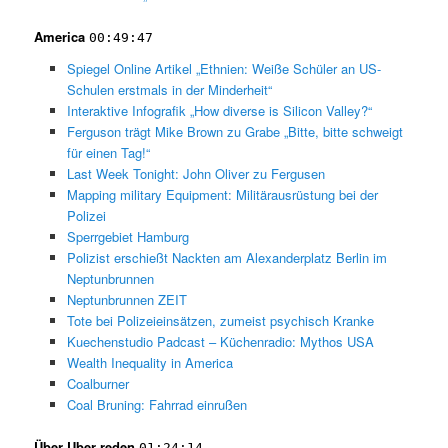
America
00:49:47
Spiegel Online Artikel „Ethnien: Weiße Schüler an US-
Schulen erstmals in der Minderheit“
Interaktive Infografik „How diverse is Silicon Valley?“
Ferguson trägt Mike Brown zu Grabe „Bitte, bitte schweigt
für einen Tag!“
Last Week Tonight: John Oliver zu Fergusen
Mapping military Equipment: Militärausrüstung bei der
Polizei
Sperrgebiet Hamburg
Polizist erschießt Nackten am Alexanderplatz Berlin im
Neptunbrunnen
Neptunbrunnen ZEIT
Tote bei Polizeieinsätzen, zumeist psychisch Kranke
Kuechenstudio Padcast – Küchenradio: Mythos USA
Wealth Inequality in America
Coalburner
Coal Bruning: Fahrrad einrußen
Über Uber reden
01:24:14