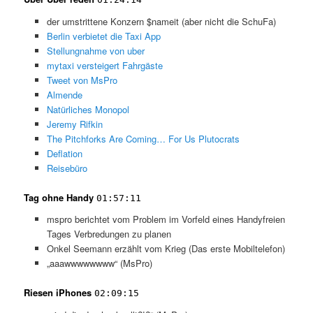
der umstrittene Konzern $nameit (aber nicht die SchuFa)
Berlin verbietet die Taxi App
Stellungnahme von uber
mytaxi versteigert Fahrgäste
Tweet von MsPro
Almende
Natürliches Monopol
Jeremy Rifkin
The Pitchforks Are Coming… For Us Plutocrats
Deflation
Reisebüro
Tag ohne Handy
01:57:11
mspro berichtet vom Problem im Vorfeld eines Handyfreien
Tages Verbredungen zu planen
Onkel Seemann erzählt vom Krieg (Das erste Mobiltelefon)
„aaawwwwwwww“ (MsPro)
Riesen iPhones
02:09:15