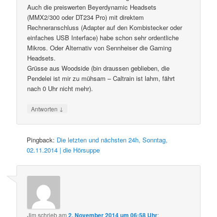
Auch die preiswerten Beyerdynamic Headsets
(MMX2/300 oder DT234 Pro) mit direktem
Rechneranschluss (Adapter auf den Kombistecker oder
einfaches USB Interface) habe schon sehr ordentliche
Mikros. Oder Alternativ von Sennheiser die Gaming
Headsets.
Grüsse aus Woodside (bin draussen geblieben, die
Pendelei ist mir zu mühsam – Caltrain ist lahm, fährt
nach 0 Uhr nicht mehr).
↓
Antworten
Pingback:
Die letzten und nächsten 24h, Sonntag,
02.11.2014 | die Hörsuppe
Jim
schrieb
am
2. November 2014 um 06:58 Uhr
: