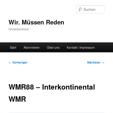
Zum
primären
Such
Inhalt
springen
Wir. Müssen Reden
Gruselpodcast
Hauptmenü
Start
Abonnieren
Über uns
Kontakt / Impressum
Beitragsnavigation
←
Vorheriger
Nächster
→
WMR88 – Interkontinental
WMR