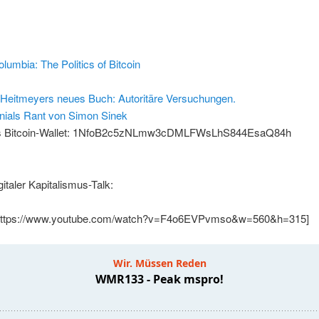
lumbia: The Politics of Bitcoin
 Heitmeyers neues Buch: Autoritäre Versuchungen.
nials Rant von Simon Sinek
s Bitcoin-Wallet: 1NfoB2c5zNLmw3cDMLFWsLhS844EsaQ84h
italer Kapitalismus-Talk:
 https://www.youtube.com/watch?v=F4o6EVPvmso&w=560&h=315]