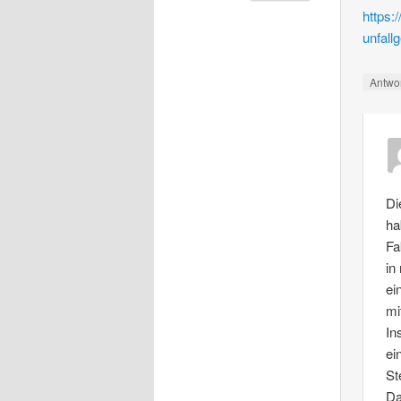
https:
unfall
Antwo
Di
ha
Fa
in
ei
mi
In
ei
St
Da