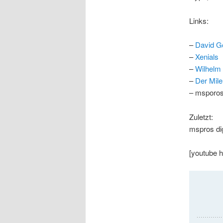
Links:
–
David Go
–
Xenials
–
Wilhelm
–
Der Mile
– msporo
Zuletzt:
mspros dig
[youtube