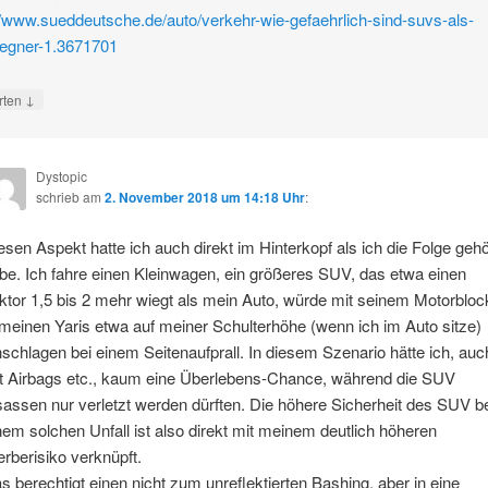
//www.sueddeutsche.de/auto/verkehr-wie-gefaehrlich-sind-suvs-als-
gegner-1.3671701
↓
rten
Dystopic
schrieb
am
2. November 2018 um 14:18 Uhr
:
esen Aspekt hatte ich auch direkt im Hinterkopf als ich die Folge gehö
be. Ich fahre einen Kleinwagen, ein größeres SUV, das etwa einen
ktor 1,5 bis 2 mehr wiegt als mein Auto, würde mit seinem Motorbloc
 meinen Yaris etwa auf meiner Schulterhöhe (wenn ich im Auto sitze)
nschlagen bei einem Seitenaufprall. In diesem Szenario hätte ich, auc
t Airbags etc., kaum eine Überlebens-Chance, während die SUV
sassen nur verletzt werden dürften. Die höhere Sicherheit des SUV be
nem solchen Unfall ist also direkt mit meinem deutlich höheren
erberisiko verknüpft.
s berechtigt einen nicht zum unreflektierten Bashing, aber in eine