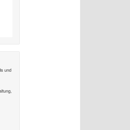
ds und
altung,