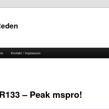
Reden
uns
Kontakt / Impressum
133 – Peak mspro!