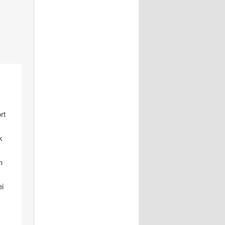
rt
k
h
i