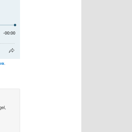
ink
.
gel,