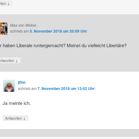
↓
rten
Max von Webel
schrieb
am
5. November 2018 um 20:09 Uhr
:
r haben Liberale runtergemacht? Meinst du vielleicht Libertäre?
↓
ntworten
j0hn
schrieb
am
7. November 2018 um 13:02 Uhr
:
Ja meinte ich.
↓
Antworten