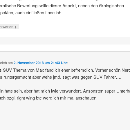
ralische Bewertung sollte dieser Aspekt, neben den ökologischen
pekten, auch einfließen finde ich.
↓
ntworten
hrieb
am
2. November 2018 um 21:43 Uhr
:
s SUV Thema von Max fand ich eher befremdlich. Vorher schön Ner
ls runtergemacht aber wehe jmd. sagt was gegen SUV Fahrer….
ein hate sein, aber hat mich iwie verwundert. Ansonsten super Unterh
ch bzgl. right wing btc werd ich mir mal anschauen.
ü