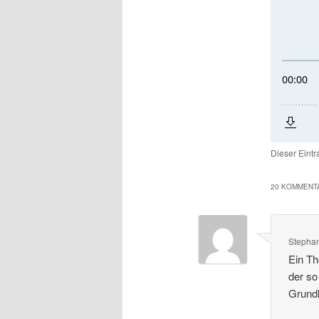
Dieser Eint
20 KOMMENTA
Stephan
Ein Th
der so
Grundl