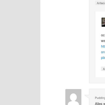
Antwo
oc
we
ht
on
pl
A
Puddin
Alles