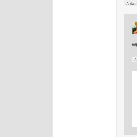
Antwo
Wi
A