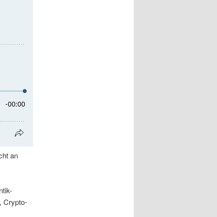
cht an
ntik-
, Crypto-