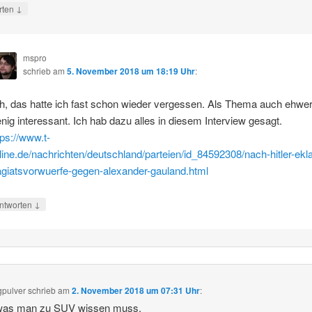
↓
rten
mspro
schrieb
am
5. November 2018 um 18:19 Uhr
:
h, das hatte ich fast schon wieder vergessen. Als Thema auch ehwe
nig interessant. Ich hab dazu alles in diesem Interview gesagt.
tps://www.t-
line.de/nachrichten/deutschland/parteien/id_84592308/nach-hitler-ekla
agiatsvorwuerfe-gegen-alexander-gauland.html
↓
ntworten
gpulver
schrieb
am
2. November 2018 um 07:31 Uhr
:
 was man zu SUV wissen muss.