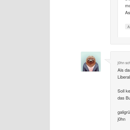
mo
As
A
j0hn
sc
Als da
Libera
Soll k
das Bu
galigr
j0hn