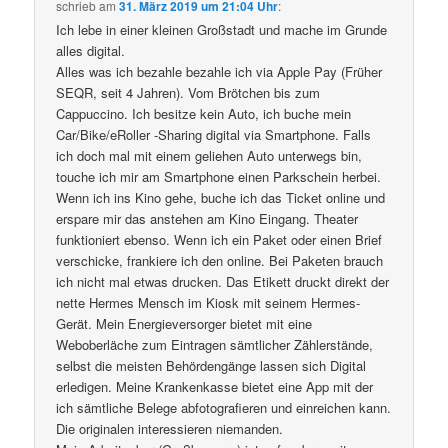
schrieb
am
31. März 2019 um 21:04 Uhr
:
Ich lebe in einer kleinen Großstadt und mache im Grunde
alles digital.
Alles was ich bezahle bezahle ich via Apple Pay (Früher
SEQR, seit 4 Jahren). Vom Brötchen bis zum
Cappuccino. Ich besitze kein Auto, ich buche mein
Car/Bike/eRoller -Sharing digital via Smartphone. Falls
ich doch mal mit einem geliehen Auto unterwegs bin,
touche ich mir am Smartphone einen Parkschein herbei.
Wenn ich ins Kino gehe, buche ich das Ticket online und
erspare mir das anstehen am Kino Eingang. Theater
funktioniert ebenso. Wenn ich ein Paket oder einen Brief
verschicke, frankiere ich den online. Bei Paketen brauch
ich nicht mal etwas drucken. Das Etikett druckt direkt der
nette Hermes Mensch im Kiosk mit seinem Hermes-
Gerät. Mein Energieversorger bietet mit eine
Weboberläche zum Eintragen sämtlicher Zählerstände,
selbst die meisten Behördengänge lassen sich Digital
erledigen. Meine Krankenkasse bietet eine App mit der
ich sämtliche Belege abfotografieren und einreichen kann.
Die originalen interessieren niemanden.