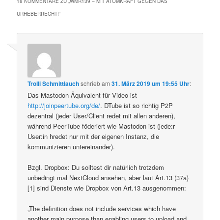
18 KOMMENTARE ZU „
WMR139 – MIT ATOMKRAFT GEGEN DAS
URHEBERRECHT!
“
Trolli Schmittlauch
schrieb
am
31. März 2019 um 19:55 Uhr
:
Das Mastodon-Äquivalent für Video ist
http://joinpeertube.org/de/
. DTube ist so richtig P2P
dezentral (jeder User/Client redet mit allen anderen),
während PeerTube föderiert wie Mastodon ist (jede:r
User:in hredet nur mit der eigenen Instanz, die
kommunizieren untereinander).
Bzgl. Dropbox: Du solltest dir natürlich trotzdem
unbedingt mal NextCloud ansehen, aber laut Art.13 (37a)
[1] sind Dienste wie Dropbox von Art.13 ausgenommen:
„The definition does not include services which have
another main purpose than enabling users to upload and