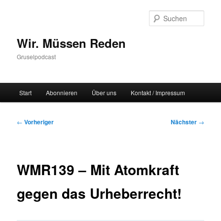
Zum
primären
Such
Inhalt
springen
Wir. Müssen Reden
Gruselpodcast
Hauptmenü
Start
Abonnieren
Über uns
Kontakt / Impressum
Beitragsnavigation
←
Vorheriger
Nächster
→
WMR139 – Mit Atomkraft
gegen das Urheberrecht!