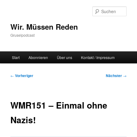
Zum
primären
Such
Inhalt
springen
Wir. Müssen Reden
Gruselpodcast
Hauptmenü
Start
Abonnieren
Über uns
Kontakt / Impressum
Beitragsnavigation
←
Vorheriger
Nächster
→
WMR151 – Einmal ohne
Nazis!