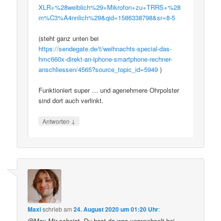
XLR+%28weiblich%29+Mikrofon+zu+TRRS+%28
m%C3%A4nnlich%29&qid=1586338798&sr=8-5
(steht ganz unten bei
https://sendegate.de/t/weihnachts-special-das-
hmc660x-direkt-an-iphone-smartphone-rechner-
anschliessen/4565?source_topic_id=5949
)
Funktioniert super … und agenehmere Ohrpolster
sind dort auch verlinkt.
↓
Antworten
Maxi
schrieb
am
24. August 2020 um 01:20 Uhr
:
@Max Mir scheint, Du hast da was verwechselt bei