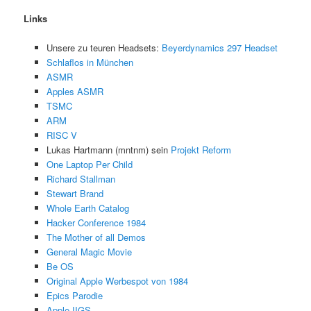
Links
Unsere zu teuren Headsets:
Beyerdynamics 297 Headset
Schlaflos in München
ASMR
Apples ASMR
TSMC
ARM
RISC V
Lukas Hartmann (mntnm) sein
Projekt Reform
One Laptop Per Child
Richard Stallman
Stewart Brand
Whole Earth Catalog
Hacker Conference 1984
The Mother of all Demos
General Magic Movie
Be OS
Original Apple Werbespot von 1984
Epics Parodie
Apple IIGS