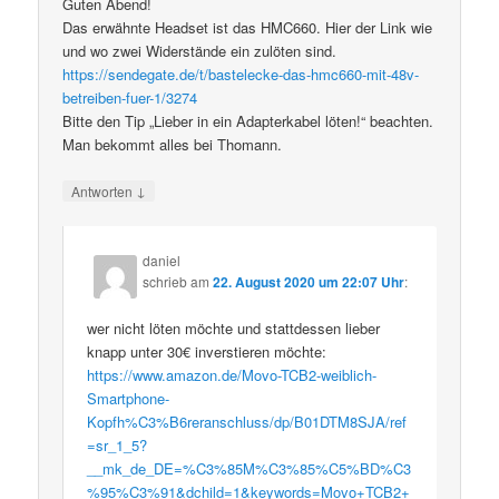
Guten Abend!
Das erwähnte Headset ist das HMC660. Hier der Link wie
und wo zwei Widerstände ein zulöten sind.
https://sendegate.de/t/bastelecke-das-hmc660-mit-48v-
betreiben-fuer-1/3274
Bitte den Tip „Lieber in ein Adapterkabel löten!“ beachten.
Man bekommt alles bei Thomann.
↓
Antworten
daniel
schrieb
am
22. August 2020 um 22:07 Uhr
:
wer nicht löten möchte und stattdessen lieber
knapp unter 30€ inverstieren möchte:
https://www.amazon.de/Movo-TCB2-weiblich-
Smartphone-
Kopfh%C3%B6reranschluss/dp/B01DTM8SJA/ref
=sr_1_5?
__mk_de_DE=%C3%85M%C3%85%C5%BD%C3
%95%C3%91&dchild=1&keywords=Movo+TCB2+