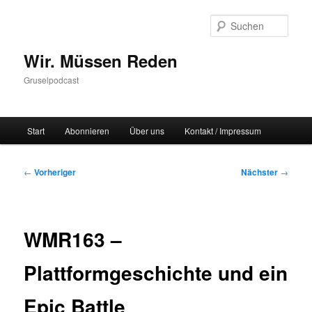
Zum
primären
Such
Inhalt
springen
Wir. Müssen Reden
Gruselpodcast
Hauptmenü
Start
Abonnieren
Über uns
Kontakt / Impressum
Beitragsnavigation
←
Vorheriger
Nächster
→
WMR163 –
Plattformgeschichte und ein
Epic Battle