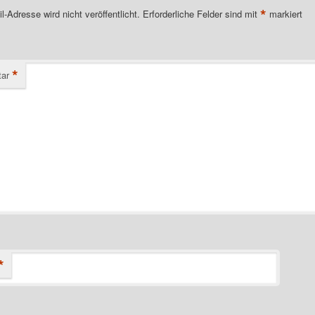
*
l-Adresse wird nicht veröffentlicht.
Erforderliche Felder sind mit
markiert
*
ar
*