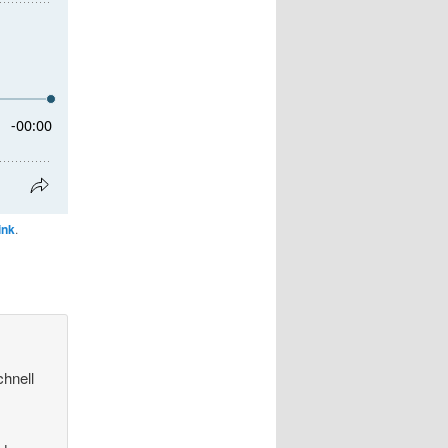
ink
.
chnell