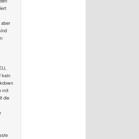
rden
iert
 aber
sind
nn
 EU,
 kein
ockdown
 mit
t die
e
m
sste