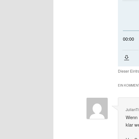
Dieser Eint
EIN KOMMENT
JulianTi
Wenn m
klar w