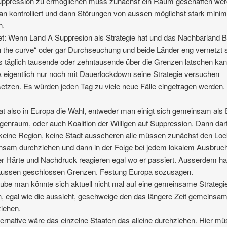
ppression zu ermöglichen muss zunächst ein Raum geschaffen we
n kontrolliert und dann Störungen von aussen möglichst stark minim
n.
t: Wenn Land A Suppresion als Strategie hat und das Nachbarland B
en the curve“ oder gar Durchseuchung und beide Länder eng vernetzt 
 täglich tausende oder zehntausende über die Grenzen latschen ka
 eigentlich nur noch mit Dauerlockdown seine Strategie versuchen
tzen. Es würden jeden Tag zu viele neue Fälle eingetragen werden.
t also in Europa die Wahl, entweder man einigt sich gemeinsam als
enraum, oder auch Koalition der Willigen auf Suppression. Dann darf
keine Region, keine Stadt ausscheren alle müssen zunächst den L
sam durchziehen und dann in der Folge bei jedem lokalem Ausbruch
er Härte und Nachdruck reagieren egal wo er passiert. Ausserdem hal
aussen geschlossen Grenzen. Festung Europa sozusagen.
aube man könnte sich aktuell nicht mal auf eine gemeinsame Strategi
n, egal wie die aussieht, geschweige den das längere Zeit gemeinsa
iehen.
ternative wäre das einzelne Staaten das alleine durchziehen. Hier mü