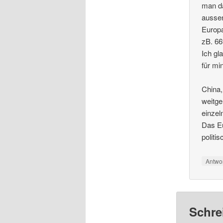
man da
aussen
Europa
zB. 66
Ich g
für mi
China,
weitge
einzel
Das Eu
politi
Antwo
Schre