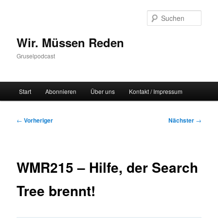
Zum
primären
Such
Inhalt
springen
Wir. Müssen Reden
Gruselpodcast
Hauptmenü
Start
Abonnieren
Über uns
Kontakt / Impressum
Beitragsnavigation
←
Vorheriger
Nächster
→
WMR215 – Hilfe, der Search
Tree brennt!