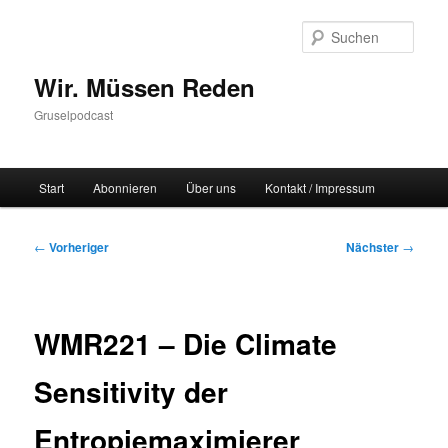
Zum
primären
Such
Inhalt
springen
Wir. Müssen Reden
Gruselpodcast
Hauptmenü
Start
Abonnieren
Über uns
Kontakt / Impressum
Beitragsnavigation
←
Vorheriger
Nächster
→
WMR221 – Die Climate
Sensitivity der
Entropiemaximierer