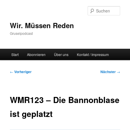
Zum
primären
Such
Inhalt
springen
Wir. Müssen Reden
Gruselpodcast
Hauptmenü
Start
Abonnieren
Über uns
Kontakt / Impressum
Beitragsnavigation
←
Vorheriger
Nächster
→
WMR123 – Die Bannonblase
ist geplatzt