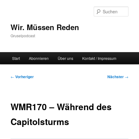
Zum
primären
Such
Inhalt
springen
Wir. Müssen Reden
Gruselpodcast
Hauptmenü
Start
Abonnieren
Über uns
Kontakt / Impressum
Beitragsnavigation
←
Vorheriger
Nächster
→
WMR170 – Während des
Capitolsturms