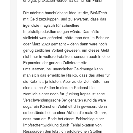
erfolgte, praktiziert wurde, ist da nur ein Punkt.
Die nächste hanebüchene Idee ist die, BioNTech
mit Geld zuzukippen, und zu erwarten, dass das
irgendwie magisch für schnellere
Impfstoffproduktion sorgen würde. Das hätte
vielleicht was geändert, hätte man das im Februar
oder März 2020 gemacht – denn dann wäre noch
genug zeitlicher Vorlauf gewesen, um dieses Geld
nicht nur in weitere Fabriken, sondern auch in eine
Expansion der ganzen Zuliefererkette
umzusetzen, bei unendlicher Geldmenge kann
man sich das erhebliche Risiko, dass das alles für
die Katz ist, ja leisten. Aber zu der Zeit hätte man
eine solche Aktion in diesem Podcast hier
ziemlich sicher noch für „fucking kapitalistische
Verschwendungsscheiße“ gehalten (und da wäre
sogar ein Körnchen Wahrheit drin gewesen, denn
es bestünde bei so einer Aktion die reale Gefahr,
dass man am Ende bei einem Fehlschlag einer
Impfstoffentwicklung durch Fehlallokation von
Ressourcen den letztlich erfolgreichen Stoffen